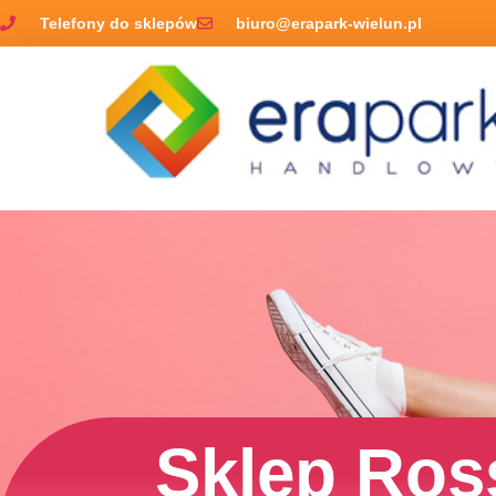
Telefony do sklepów
biuro@erapark-wielun.pl
Sklep Ro