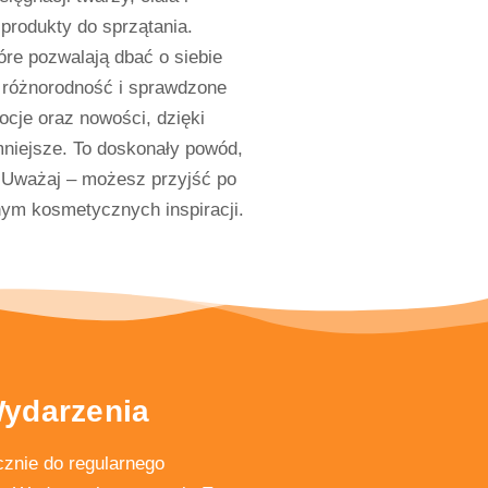
produkty do sprzątania.
re pozwalają dbać o siebie
 różnorodność i sprawdzone
cje oraz nowości, dzięki
mniejsze. To doskonały powód,
. Uważaj – możesz przyjść po
nym kosmetycznych inspiracji.
Wydarzenia
znie do regularnego