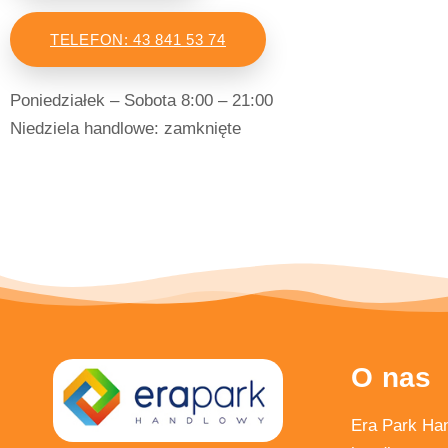
TELEFON: 43 841 53 74
Poniedziałek – Sobota 8:00 – 21:00
Niedziela handlowe: zamknięte
O nas
Era Park Han