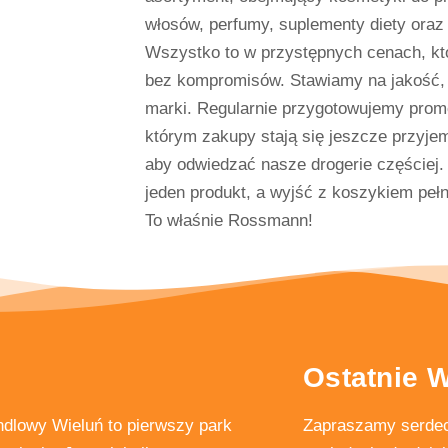
włosów, perfumy, suplementy diety oraz 
Wszystko to w przystępnych cenach, któ
bez kompromisów. Stawiamy na jakość,
marki. Regularnie przygotowujemy promo
którym zakupy stają się jeszcze przyje
aby odwiedzać nasze drogerie częściej
jeden produkt, a wyjść z koszykiem peł
To właśnie Rossmann!
Ostatnie 
dlowy Wieluń to pierwszy park
Zapraszamy serdec