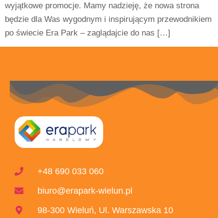
wyjątkowe promocje. Mamy nadzieję, że nowa strona
będzie dla Was wygodnym i inspirującym przewodnikiem
po świecie Era Park – zaglądajcie do nas […]
+48 690 033 060
biuro@erapark-wielun.pl
98-300 Wieluń, Ul. Warszawska 10